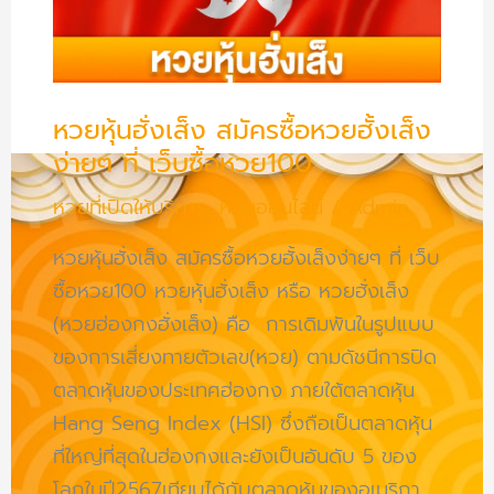
สมัคร
ซื้อ
หวย
หวยหุ้นฮั่งเส็ง สมัครซื้อหวยฮั้งเส็ง
ฮั้ง
ง่ายๆ ที่ เว็บซื้อหวย100
เส็ง
ง่ายๆ
หวยที่เปิดให้บริการ
,
หวยออนไลน์
/
Admin
ที่
หวยหุ้นฮั่งเส็ง สมัครซื้อหวยฮั้งเส็งง่ายๆ ที่ เว็บ
เว็บ
ซื้อหวย100 หวยหุ้นฮั่งเส็ง หรือ หวยฮั่งเส็ง
ซื้อ
(หวยฮ่องกงฮั่งเส็ง) คือ การเดิมพันในรูปแบบ
หวย100
ของการเสี่ยงทายตัวเลข(หวย) ตามดัชนีการปิด
ตลาดหุ้นของประเทศฮ่องกง ภายใต้ตลาดหุ้น
Hang Seng Index (HSI) ซึ่งถือเป็นตลาดหุ้น
ที่ใหญ่ที่สุดในฮ่องกงและยังเป็นอันดับ 5 ของ
โลกในปี2567เทียบได้กับตลาดหุ้นของอเมริกา