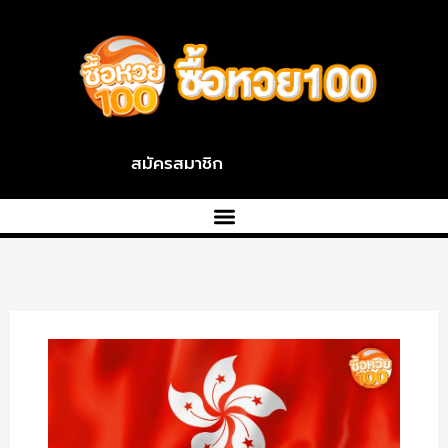
Skip
To
Content
สมัครสมาชิก
หวย
หุ้น
ฮั่ง
เส็ง