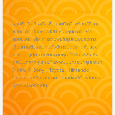
หวย100
พร้อม
วิธี
หวยที่เปิดให้บริการ
,
หวยออนไลน์
/
Admin
แทง
หวยหุ้นนิเคอิ สมัครซื้อหวยนิเคอิ พร้อมวิธีแทง
หวย
หวยนิเคอิ ที่ซื้อหวย100 หวยหุ้นนิเคอิ หรือ
นิ
หวยนิเคอิ คือ การเดิมพันในรูปแบบของการ
เคอิ
เสี่ยงทายตัวเลขตามดัชนีการปิดตลาดหุ้นของ
ที่
ประเทศญี่ปุ่น ภายใต้ตลาดหุ้น Nikkei225 ซึ่ง
ซื้อ
ถือเป็นตลาดหุ้นชั้นนำของญี่ปุ่นครอบคลุมบริษัท
หวย100
ใหญ่ๆอาทิ Sony , Toyota , Nintendo
Uniqlo และอีกมากมาย หวยนิเคอินั้นหลักๆจะ
มีการแบ่งออกเป็น
Read More »